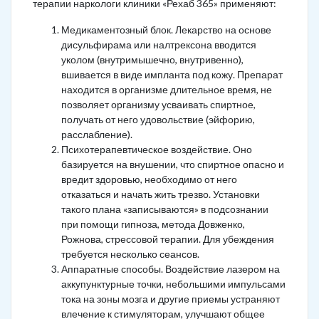
терапии наркологи клиники «Рехаб 365» применяют:
Медикаментозный блок. Лекарство на основе
дисульфирама или налтрексона вводится
уколом (внутримышечно, внутривенно),
вшивается в виде импланта под кожу. Препарат
находится в организме длительное время, не
позволяет организму усваивать спиртное,
получать от него удовольствие (эйфорию,
расслабление).
Психотерапевтическое воздействие. Оно
базируется на внушении, что спиртное опасно и
вредит здоровью, необходимо от него
отказаться и начать жить трезво. Установки
такого плана «записываются» в подсознании
при помощи гипноза, метода Довженко,
Рожнова, стрессовой терапии. Для убеждения
требуется несколько сеансов.
Аппаратные способы. Воздействие лазером на
аккупунктурные точки, небольшими импульсами
тока на зоны мозга и другие приемы устраняют
влечение к стимуляторам, улучшают общее