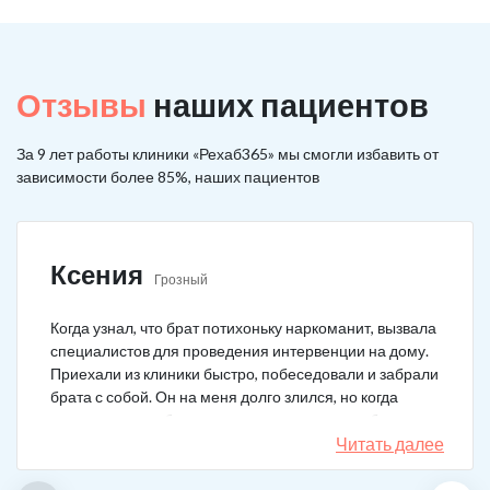
Отзывы
наших пациентов
За 9 лет работы клиники «Рехаб365» мы смогли избавить от
зависимости более 85%, наших пациентов
Ксения
Грозный
Когда узнал, что брат потихоньку наркоманит, вызвала
специалистов для проведения интервенции на дому.
Приехали из клиники быстро, побеседовали и забрали
брата с собой. Он на меня долго злился, но когда
понял, что если бы я не пошла на тот шаг, он бы не
выкарабкался. После курса вышел здоровым. Больше
Читать далее
не принимает.