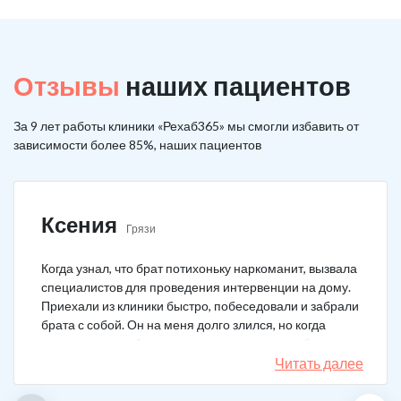
Отзывы
наших пациентов
За 9 лет работы клиники «Рехаб365» мы смогли избавить от
зависимости более 85%, наших пациентов
Ксения
Грязи
Когда узнал, что брат потихоньку наркоманит, вызвала
специалистов для проведения интервенции на дому.
Приехали из клиники быстро, побеседовали и забрали
брата с собой. Он на меня долго злился, но когда
понял, что если бы я не пошла на тот шаг, он бы не
выкарабкался. После курса вышел здоровым. Больше
Читать далее
не принимает.