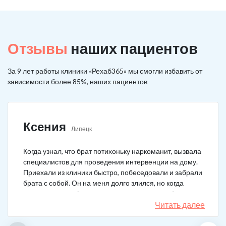
Отзывы
наших пациентов
За 9 лет работы клиники «Рехаб365» мы смогли избавить от
зависимости более 85%, наших пациентов
Ксения
Липецк
Когда узнал, что брат потихоньку наркоманит, вызвала
специалистов для проведения интервенции на дому.
Приехали из клиники быстро, побеседовали и забрали
брата с собой. Он на меня долго злился, но когда
понял, что если бы я не пошла на тот шаг, он бы не
выкарабкался. После курса вышел здоровым. Больше
Читать далее
не принимает.