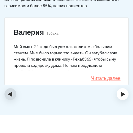
зависимости более 85%, наших пациентов
Валерия
Губаха
Мой сын в 24 года был уже алкоголиком с большим
стажем. Мне было горько это видеть. Он загубил свою
жизнь. Я позвонила в клинику «Рехаб365» чтобы сыну
провели кодировку дома. Но нам предложили
Тройной блок в клинике, чтобы уж наверняка помогло.
Мы согласились. Вот уже 4 месяца как сын не пьет. На
Читать далее
работу устроился, дома помогает, девушку завел.
Спасибо большое клинике!
‹
›