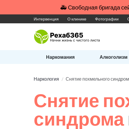
🚑 Свободная бригада сей
Интервенция
О клинике
Фотографии
Наркомания
Алкоголизм
Наркология
Снятие похмельного синдро
Снятие по
синдрома