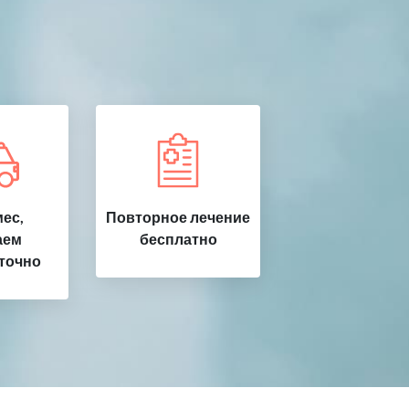
ес,
Повторное лечение
аем
бесплатно
точно