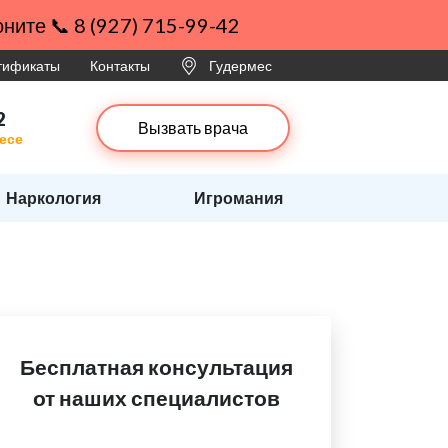
ните 📞 8 (927) 715-99-42
ртификаты
Контакты
Гудермес
2
Вызвать врача
есе
Наркология
Игромания
Бесплатная консультация
от наших специалистов