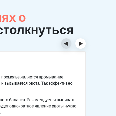
ях о
столкнуться
‹
›
Призн
м похмелье является промывание
Первый
 и вызывается рвота. Так эффективно
происх
Важно в
больном
ного баланса. Рекомендуется выпивать
 будет однократное явление рвоты нужно
Головны
.
горячит