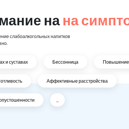
мание на
на симпт
ение слабоалкогольных напитков
вно.
х и суставах
Бессонница
Повышение 
отливость
Аффективные расстройства
 опустошенности
...