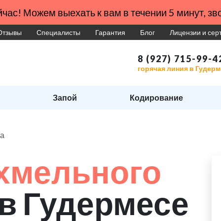
час! Можем выехать к вам в течении 5 минут, зво
Отзывы
Специалисты
Гарантия
Блог
Лицензии и се
8 (927) 715-99-4
горячая линия в Гудерм
Запой
Кодирование
ма
хмельного
в Гудермесе