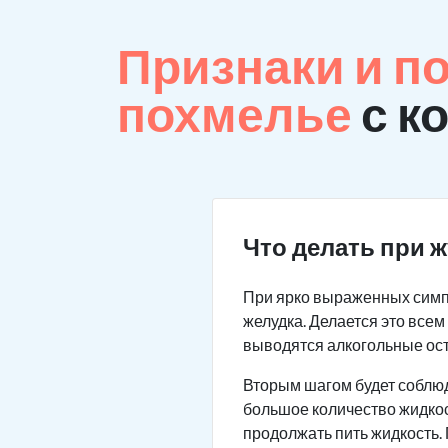
Признаки и п
похмелье
с к
Что делать при 
При ярко выраженных симп
желудка. Делается это все
выводятся алкогольные ос
Вторым шагом будет соблю
большое количество жидкос
продолжать пить жидкость.