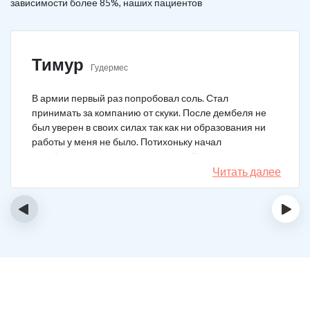
зависимости более 85%, наших пациентов
Тимур
Гудермес
В армии первый раз попробовал соль. Стал
принимать за компанию от скуки. После дембеля не
был уверен в своих силах так как ни образования ни
работы у меня не было. Потихоньку начал
зарабатывать и тратить их на соль. Спустя год завел
девушку и ей не нравилось мое пристрастие к
Читать далее
наркотикам. Пошел на лечение, чтобы ее не потерять.
Сейчас мы вместе, с солью я завязал. Все хорошо.
‹
›
Спасибо врачам!