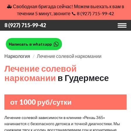
🚑 Свободная бригада сейчас! Можем выехать к вам в
течении 5 минут, звоните 📞 8 (927) 715-99-42
8 (927) 715-99-42
Написать в whatsapp
Наркология
Лечение солевой наркомании
Лечение солевой
наркомании
в Гудермесе
от 1000 руб/сутки
Лечение солевой зависимости в клинике «Рехаь 365»
начинается с безопасного детокса и точной диагностики. Мы
снижаем тягу к «соли», восстанавливаем сон и когнитивные