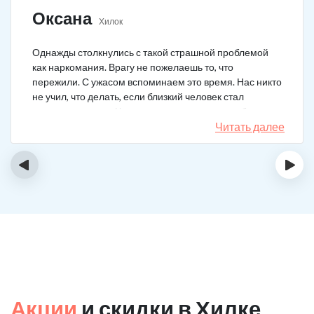
Оксана
Хилок
Однажды столкнулись с такой страшной проблемой
как наркомания. Врагу не пожелаешь то, что
пережили. С ужасом вспоминаем это время. Нас никто
не учил, что делать, если близкий человек стал
наркозависимым. Честно говоря, надежды не было,
думали, что все лечение бесполезно, но решили
Читать далее
попробовать и отправить родственника в клинику на
реабилитацию. Пройдя полный курс лечения он
‹
›
вышел другим человеком. Но всё равно продолжает
работать над собой, ведь побороть тягу к наркотикам
не так-то просто.
Акции
и скидки в Хилке