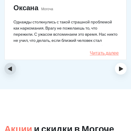
Оксана
Могоча
Однажды столкнулись с такой страшной проблемой
как наркомания. Врагу не пожелаешь то, что
пережили. С ужасом вспоминаем это время. Нас никто
не учил, что делать, если близкий человек стал
наркозависимым. Честно говоря, надежды не было,
думали, что все лечение бесполезно, но решили
Читать далее
попробовать и отправить родственника в клинику на
реабилитацию. Пройдя полный курс лечения он
‹
›
вышел другим человеком. Но всё равно продолжает
работать над собой, ведь побороть тягу к наркотикам
не так-то просто.
Акции
и скидки в Могоче