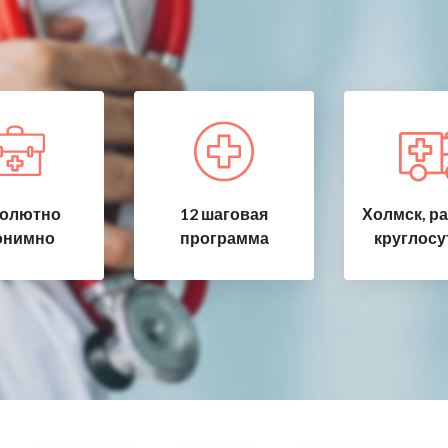
олютно
12 шаговая
Холмск, р
онимно
программа
круглосу