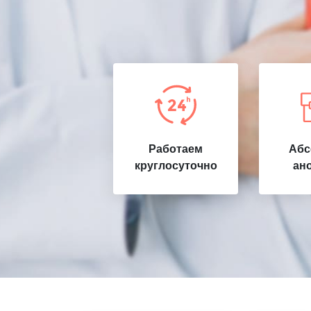
Работаем
Абс
круглосуточно
ан