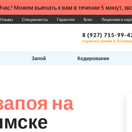
час! Можем выехать к вам в течении 5 минут, зво
Отзывы
Специалисты
Гарантия
Блог
Лицензии и се
8 (927) 715-99-4
горячая линия в Холмс
Запой
Кодирование
запоя на
лмске