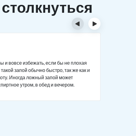
 столкнуться
‹
›
Исти
ы и вовсе избежать, если бы не плохая
Человек п
такой запой обычно быстро, так же как и
дела на р
боту. Иногда ложный запой может
поведение
спиртное утром, в обед и вечером.