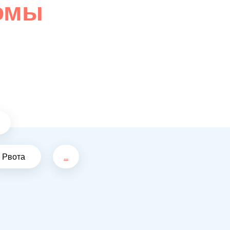
омы
Рвота
...