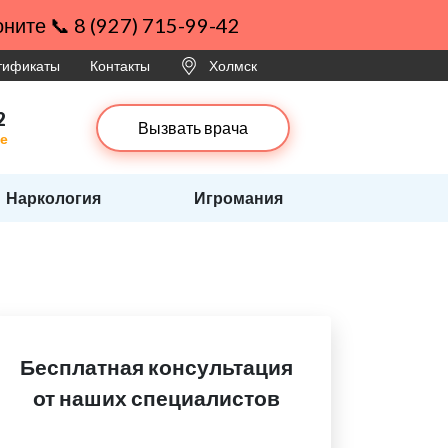
ните 📞 8 (927) 715-99-42
ртификаты
Контакты
Холмск
2
Вызвать врача
ке
Наркология
Игромания
Бесплатная консультация
от наших специалистов