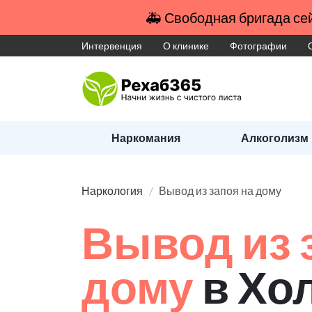
🚑 Свободная бригада сей
Интервенция
О клинике
Фотографии
Наркомания
Алкоголизм
Наркология
Вывод из запоя на дому
Вывод из 
дому
в Хо