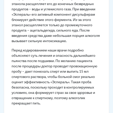
этанола расщепляет его до конечных безвредных
продуктов – воды и углекислого газа. При введении
«Эспераль» его активный компонент дисульфирам
блокирует действие этого фермента. Из-за этого
этанол расщепляется только до промежуточного
продукта – ацетальдегида, сильного яда. После
введения средства даже небольшая порция алкоголя
вызывает сильную интоксикацию.
Перед кодированием наши врачи подробно
объясняют суть лечения и опасность дальнейшего
пьянства после подшивки. По желанию пациента
после процедуры доктор проводит провокационную
пробу – дает понюхать спирт или выпить 15 мл
спиртового раствора, чтобы больной смог реально
оценит эффективность «Эспераль». Такая проба
безопасна, поскольку проходит в контролируемых
условиях, она формирует страх за свое здоровье и
отвращение к спиртному, поэтому алкоголик
прекращает пить.