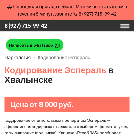
🚑 Свободная бригада сейчас! Можем выехать к вам в
течении 5 минут, звоните 📞 8 (927) 715-99-42
8 (927) 715-99-42
Написать в whatsapp
Наркология
Кодирование Эспераль
Кодирование Эспераль
в
Хвалынске
Цена от 8 000 руб.
Кодирование от алкоголизма препаратом Эспераль —
эффективная кодировка от алкоголя с выбором формата: укол,
гель, вшивание (подшивка). Клиника «Рехаб 365» подбирает