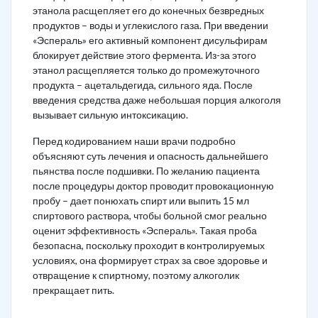
этанола расщепляет его до конечных безвредных
продуктов – воды и углекислого газа. При введении
«Эспераль» его активный компонент дисульфирам
блокирует действие этого фермента. Из-за этого
этанол расщепляется только до промежуточного
продукта – ацетальдегида, сильного яда. После
введения средства даже небольшая порция алкоголя
вызывает сильную интоксикацию.
Перед кодированием наши врачи подробно
объясняют суть лечения и опасность дальнейшего
пьянства после подшивки. По желанию пациента
после процедуры доктор проводит провокационную
пробу – дает понюхать спирт или выпить 15 мл
спиртового раствора, чтобы больной смог реально
оценит эффективность «Эспераль». Такая проба
безопасна, поскольку проходит в контролируемых
условиях, она формирует страх за свое здоровье и
отвращение к спиртному, поэтому алкоголик
прекращает пить.