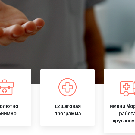
олютно
12 шаговая
имени Мор
онимно
программа
работ
круглосу