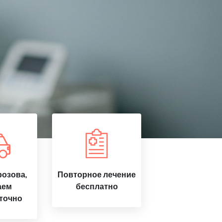
озова,
Повторное лечение
аем
бесплатно
точно