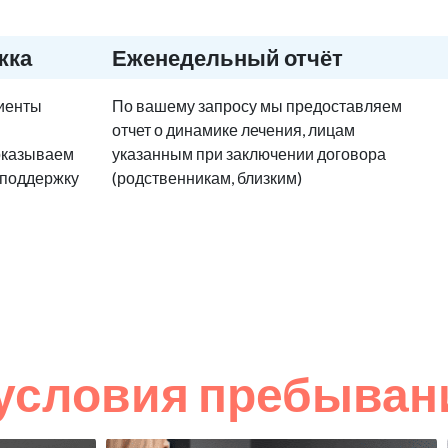
жка
Еженедельный отчёт
циенты
По вашему запросу мы предоставляем
отчет о динамике лечения, лицам
оказываем
указанным при заключении договора
 поддержку
(родственникам, близким)
условия пребыван