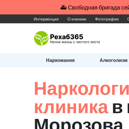
🚑 Свободная бригада сей
Интервенция
О клинике
Фотографии
Наркомания
Алкоголизм
Наркологи
клиника
в
Морозова