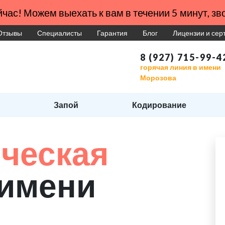
час! Можем выехать к вам в течении 5 минут, зво
Отзывы
Специалисты
Гарантия
Блог
Лицензии и се
8 (927) 715-99-4
горячая линия в имени
Морозова
Запой
Кодирование
ческая
 имени