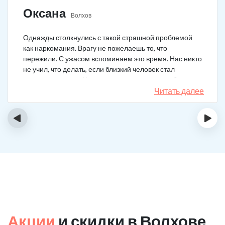
Оксана
Волхов
Однажды столкнулись с такой страшной проблемой
как наркомания. Врагу не пожелаешь то, что
пережили. С ужасом вспоминаем это время. Нас никто
не учил, что делать, если близкий человек стал
наркозависимым. Честно говоря, надежды не было,
думали, что все лечение бесполезно, но решили
Читать далее
попробовать и отправить родственника в клинику на
реабилитацию. Пройдя полный курс лечения он
‹
›
вышел другим человеком. Но всё равно продолжает
работать над собой, ведь побороть тягу к наркотикам
не так-то просто.
Акции
и скидки в Волхове