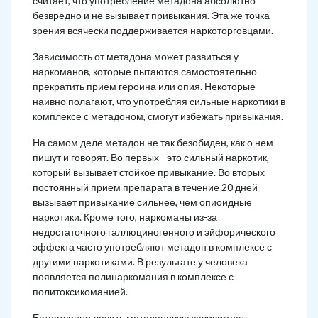
считает, что употребление метадона абсолютно
безвредно и не вызывает привыкания. Эта же точка
зрения всячески поддерживается наркоторговцами.
Зависимость от метадона может развиться у
наркоманов, которые пытаются самостоятельно
прекратить прием героина или опия. Некоторые
наивно полагают, что употребляя сильные наркотики в
комплексе с метадоном, смогут избежать привыкания.
На самом деле метадон не так безобиден, как о нем
пишут и говорят. Во первых –это сильный наркотик,
который вызывает стойкое привыкание. Во вторых
постоянный прием препарата в течение 20 дней
вызывает привыкание сильнее, чем опиоидные
наркотики. Кроме того, наркоманы из-за
недостаточного галлюциногенного и эйфорического
эффекта часто употребляют метадон в комплексе с
другими наркотиками. В результате у человека
появляется полинаркомания в комплексе с
политоксикоманией.
Естественно лечить метадоновую зависимость