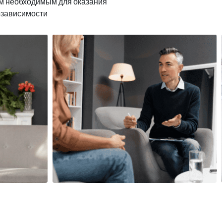
м необходимым для оказания
озависимости