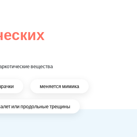
ческих
 наркотические вещества
зрачки
меняется мимика
налет или продольные трещины