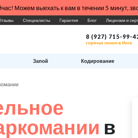
час! Можем выехать к вам в течении 5 минут, зво
Отзывы
Специалисты
Гарантия
Блог
Лицензии и се
8 (927) 715-99-4
горячая линия в Инте
Запой
Кодирование
ркомании
ельное
наркомании
в