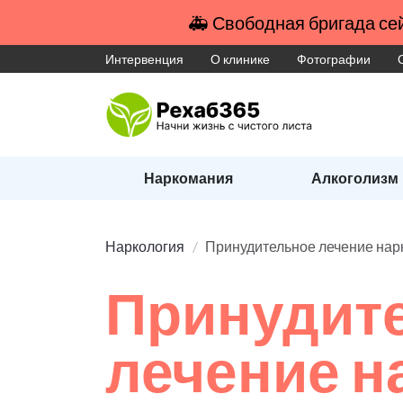
🚑 Свободная бригада сей
Интервенция
О клинике
Фотографии
Наркомания
Алкоголизм
Наркология
Принудительное лечение на
Принудит
лечение 