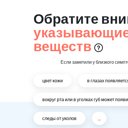
Обратите вни
указывающие 
веществ
Если заметили у близкого симпт
цвет кожи
в глазах появляет
вокруг рта или в уголках губ может поя
следы от уколов
...