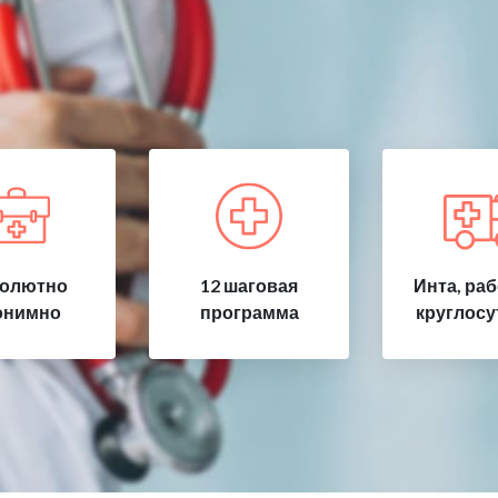
олютно
12 шаговая
Инта, ра
онимно
программа
круглосу