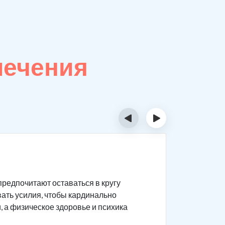
лечения
‹
›
Закон
предпочитают оставаться в кругу
Ключевое 
вать усилия, чтобы кардинально
возможны 
 а физическое здоровье и психика
Нару