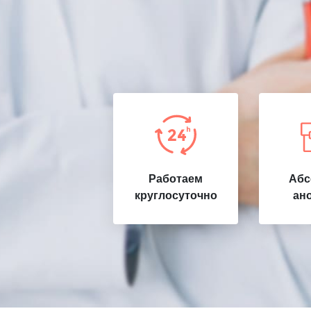
Работаем
Абс
круглосуточно
ан