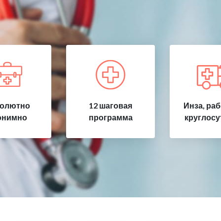
олютно
12 шаговая
Инза, ра
онимно
программа
круглосу