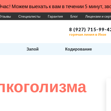
час! Можем выехать к вам в течении 5 минут, зво
Отзывы
Специалисты
Гарантия
Блог
Лицензии и се
8 (927) 715-99-4
горячая линия в Инзе
Запой
Кодирование
лкоголизма