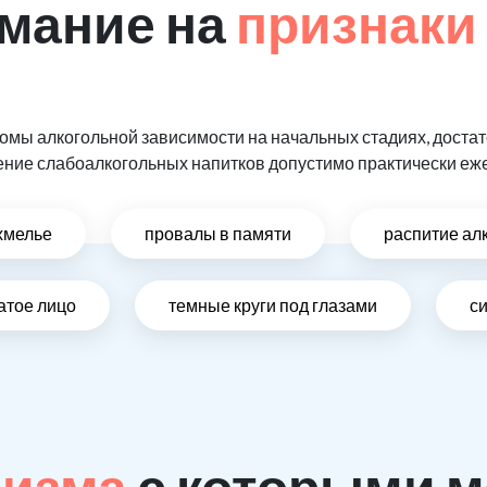
мание на
признаки
мы алкогольной зависимости на начальных стадиях, достат
ение слабоалкогольных напитков допустимо практически еж
хмелье
провалы в памяти
распитие ал
атое лицо
темные круги под глазами
си
лизма
с которыми м