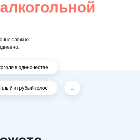
 алкогольной
очно сложно.
едневно.
коголя в одиночестве
плый и грубый голос
...
ожете