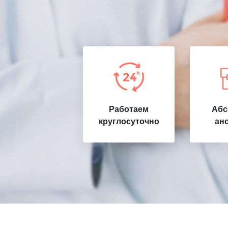
Работаем
Абс
круглосуточно
ан