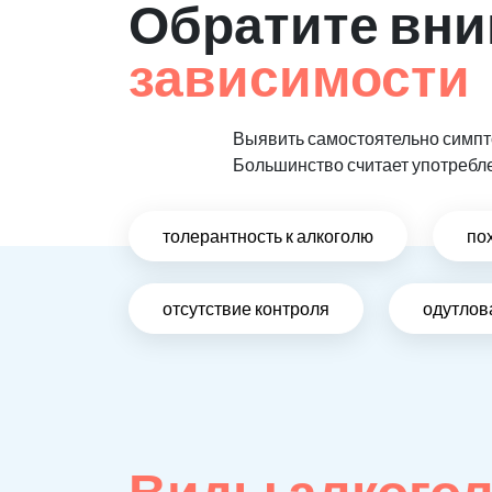
Обратите вни
зависимости
Выявить самостоятельно симпто
Большинство считает употребл
толерантность к алкоголю
по
отсутствие контроля
одутлов
Виды алкого