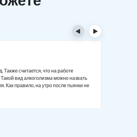
‹
›
Хрони
 Также считается, что на работе
Хроническ
 Такой вид алкоголизма можно назвать
Зависимый
я. Как правило, на утро после пьянки не
как прави
оправдыва
ждать реа
сбой.
Похмелье 
нарушения