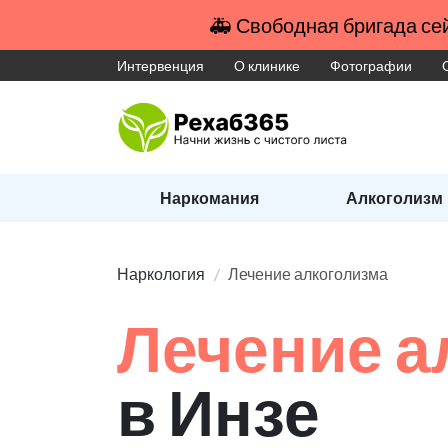
🚑 Свободная бригада сей
Интервенция
О клинике
Фотографии
Наркомания
Алкоголизм
Наркология
Лечение алкоголизма
Лечение а
в Инзе