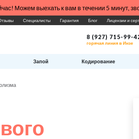
час! Можем выехать к вам в течении 5 минут, зво
Отзывы
Специалисты
Гарантия
Блог
Лицензии и се
8 (927) 715-99-4
горячая линия в Инзе
Запой
Кодирование
голизма
вого