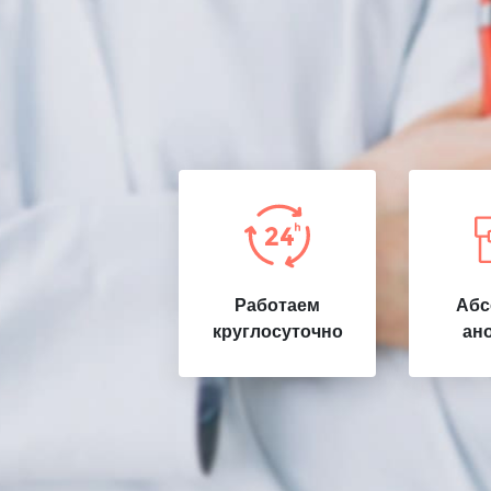
Работаем
Абс
круглосуточно
ан