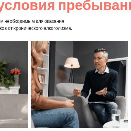
условия пребывани
ем необходимым для оказания
ков от хронического алкоголизма.