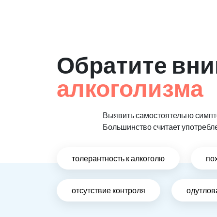
Обратите вни
алкоголизма
Выявить самостоятельно симпто
Большинство считает употребл
толерантность к алкоголю
по
отсутствие контроля
одутлов