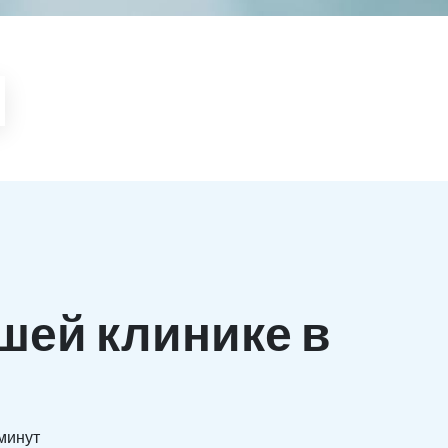
шей клинике в
 минут