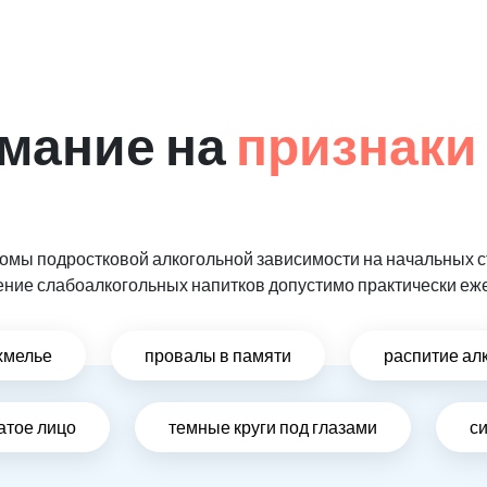
мание на
признаки
мы подростковой алкогольной зависимости на начальных ст
ение слабоалкогольных напитков допустимо практически еж
хмелье
провалы в памяти
распитие ал
атое лицо
темные круги под глазами
си