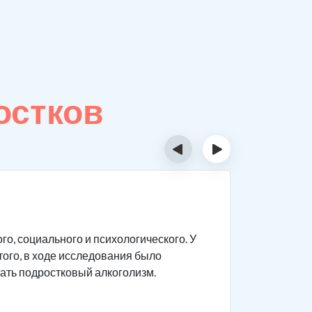
остков
‹
›
Особе
о, социального и психологического. У
Подростки
того, в ходе исследования было
которым в
ать подростковый алкоголизм.
есть така
Опьянение