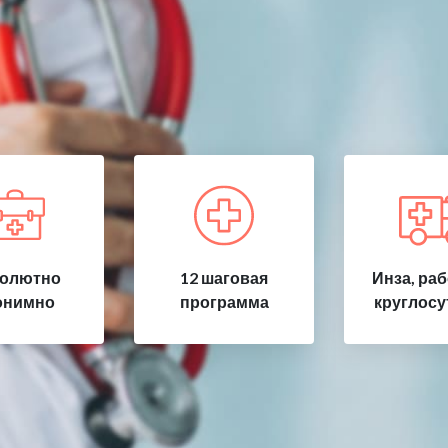
олютно
12 шаговая
Инза, ра
онимно
программа
круглосу