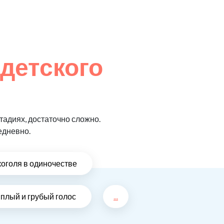
 детского
адиях, достаточно сложно.
едневно.
коголя в одиночестве
плый и грубый голос
...