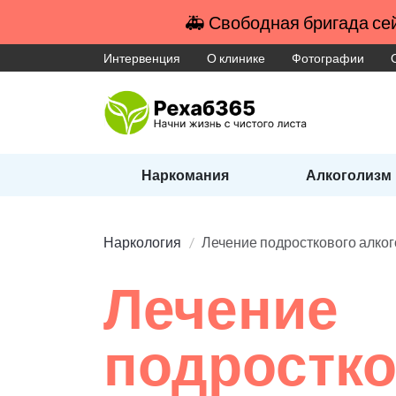
🚑 Свободная бригада сей
Интервенция
О клинике
Фотографии
Наркомания
Алкоголизм
Наркология
Лечение подросткового алко
Лечение
подростко