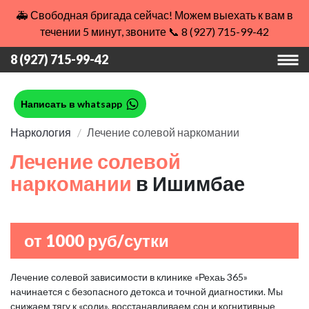
🚑 Свободная бригада сейчас! Можем выехать к вам в
течении 5 минут, звоните 📞 8 (927) 715-99-42
8 (927) 715-99-42
Написать в whatsapp
Наркология
Лечение солевой наркомании
Лечение солевой
наркомании
в Ишимбае
от 1000 руб/сутки
Лечение солевой зависимости в клинике «Рехаь 365»
начинается с безопасного детокса и точной диагностики. Мы
снижаем тягу к «соли», восстанавливаем сон и когнитивные