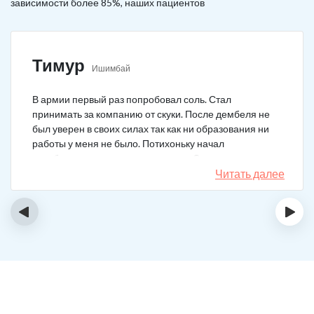
зависимости более 85%, наших пациентов
Тимур
Ишимбай
В армии первый раз попробовал соль. Стал
принимать за компанию от скуки. После дембеля не
был уверен в своих силах так как ни образования ни
работы у меня не было. Потихоньку начал
зарабатывать и тратить их на соль. Спустя год завел
девушку и ей не нравилось мое пристрастие к
Читать далее
наркотикам. Пошел на лечение, чтобы ее не потерять.
Сейчас мы вместе, с солью я завязал. Все хорошо.
‹
›
Спасибо врачам!