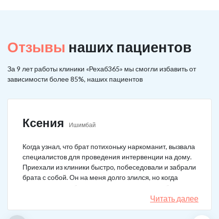
Отзывы
наших пациентов
За 9 лет работы клиники «Рехаб365» мы смогли избавить от
зависимости более 85%, наших пациентов
Ксения
Ишимбай
Когда узнал, что брат потихоньку наркоманит, вызвала
специалистов для проведения интервенции на дому.
Приехали из клиники быстро, побеседовали и забрали
брата с собой. Он на меня долго злился, но когда
понял, что если бы я не пошла на тот шаг, он бы не
выкарабкался. После курса вышел здоровым. Больше
Читать далее
не принимает.