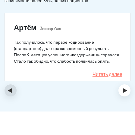
зависимости более 85%, наших пациентов
Артём
Йошкар-Ола
Так получилось, что первое кодирование
(стандартное) дало кратковременный результат.
После 9 месяцев успешного «воздержания» сорвался.
Стало так обидно, что слабость появилась опять.
Решил не затягивать, и опять обратился в клинику.
Мне порекомендовали двойной блок. Согласился, и
Читать далее
сейчас не жалею. Уже два года в полной завязке.
Иногда тянет выпить, но обуздать желание вполне
‹
›
возможно.