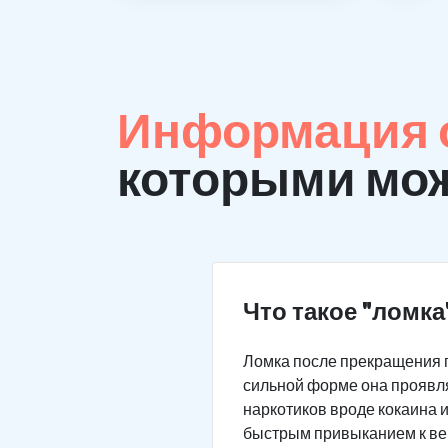
Информация о
которыми мож
Что такое "ломка
Ломка после прекращения 
сильной форме она проявля
наркотиков вроде кокаина 
быстрым привыканием к веще