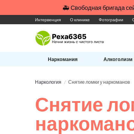
🚑 Свободная бригада сей
Интервенция
О клинике
Фотографии
Наркомания
Алкоголизм
Наркология
Снятие ломки у наркоманов
Снятие ло
наркоман