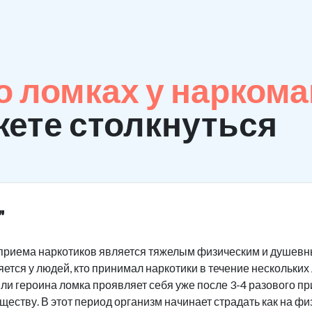
 ломках у нарком
ете столкнуться
"
приема наркотиков является тяжелым физическим и душевны
ется у людей, кто принимал наркотики в течение нескольких
или героина ломка проявляет себя уже после 3-4 разового п
ству. В этот период организм начинает страдать как на физ