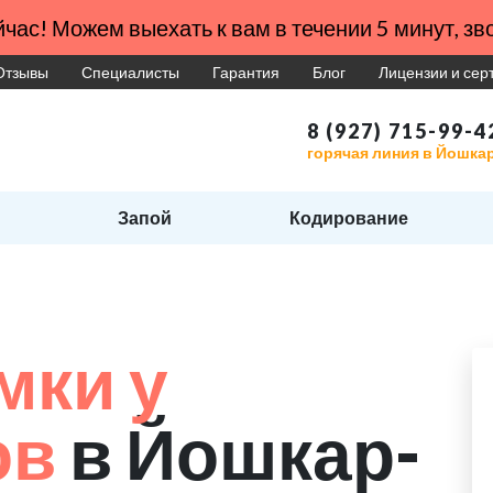
час! Можем выехать к вам в течении 5 минут, зво
Отзывы
Специалисты
Гарантия
Блог
Лицензии и се
8 (927) 715-99-4
горячая линия в Йошка
Запой
Кодирование
мки у
ов
в Йошкар-