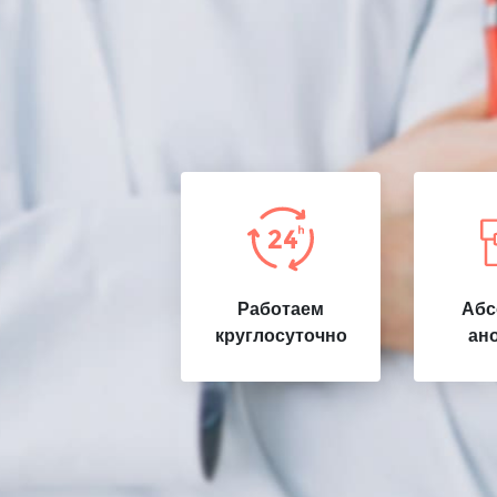
Работаем
Абс
круглосуточно
ан