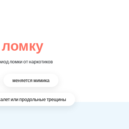
 ломку
риод ломки от наркотиков
меняется мимика
налет или продольные трещины