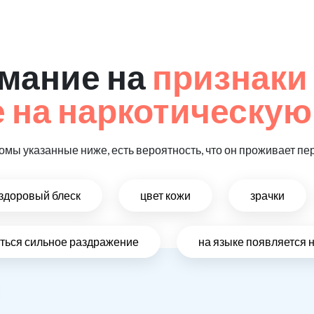
мание на
признаки
на наркотическую
омы указанные ниже, есть вероятность, что он проживает пе
ездоровый блеск
цвет кожи
зрачки
виться сильное раздражение
на языке появляется 