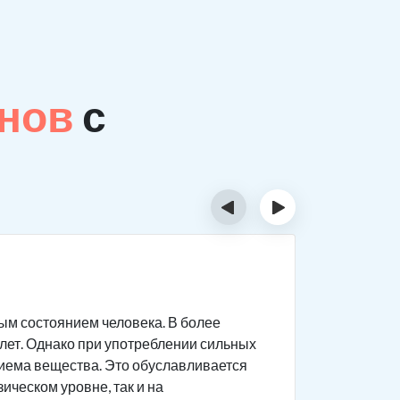
анов
с
‹
›
Сколь
м состоянием человека. В более
Обычно ло
 лет. Однако при употреблении сильных
раньше. П
риема вещества. Это обуславливается
применени
ическом уровне, так и на
является 