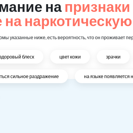
мание на
признаки
на наркотическую
омы указанные ниже, есть вероятность, что он проживает пе
ездоровый блеск
цвет кожи
зрачки
виться сильное раздражение
на языке появляется 