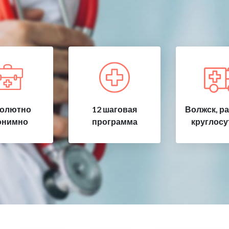
олютно
12 шаговая
Волжск, р
онимно
программа
круглосу