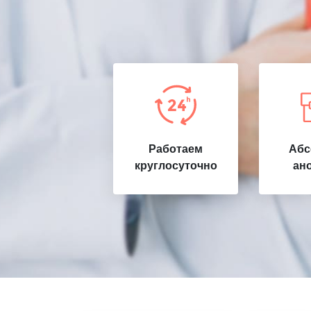
Работаем
Абс
круглосуточно
ан