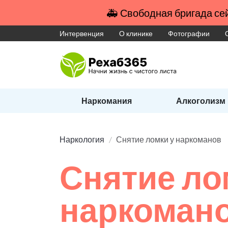
🚑 Свободная бригада сей
Интервенция
О клинике
Фотографии
Наркомания
Алкоголизм
Наркология
Снятие ломки у наркоманов
Снятие ло
наркоман