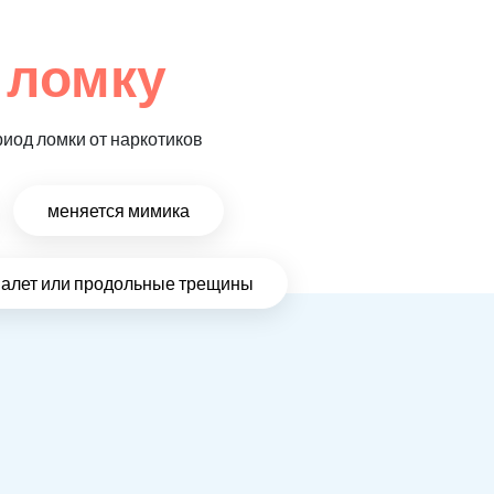
 ломку
риод ломки от наркотиков
меняется мимика
налет или продольные трещины