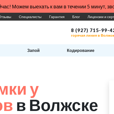
час! Можем выехать к вам в течении 5 минут, зво
Отзывы
Специалисты
Гарантия
Блог
Лицензии и се
8 (927) 715-99-4
горячая линия в Волжс
Запой
Кодирование
мки у
ов
в Волжске