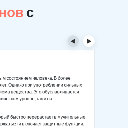
анов
с
‹
›
Сколь
м состоянием человека. В более
Обычно ло
 лет. Однако при употреблении сильных
раньше. П
риема вещества. Это обуславливается
применени
ическом уровне, так и на
является 
Преодолев
орый быстро перерастает в мучительные
достаточн
ержаться и включает защитные функции.
синдрома,