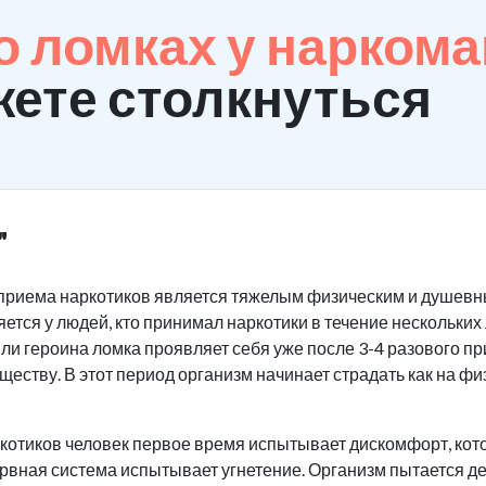
 ломках у нарком
ете столкнуться
"
приема наркотиков является тяжелым физическим и душевны
ется у людей, кто принимал наркотики в течение нескольких
или героина ломка проявляет себя уже после 3-4 разового п
ству. В этот период организм начинает страдать как на физ
котиков человек первое время испытывает дискомфорт, кот
рвная система испытывает угнетение. Организм пытается д