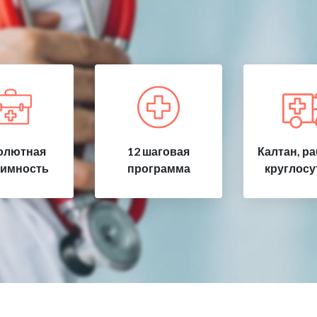
олютная
12 шаговая
Калтан, р
имность
программа
круглосу