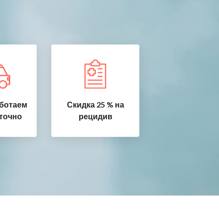
аботаем
Скидка 25 % на
точно
рецидив