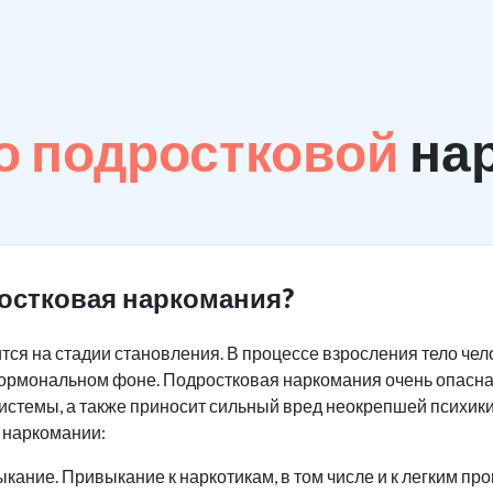
о подростковой
на
остковая наркомания?
тся на стадии становления. В процессе взросления тело че
 гормональном фоне. Подростковая наркомания очень опасна
системы, а также приносит сильный вред неокрепшей психики
 наркомании:
кание. Привыкание к наркотикам, в том числе и к легким про