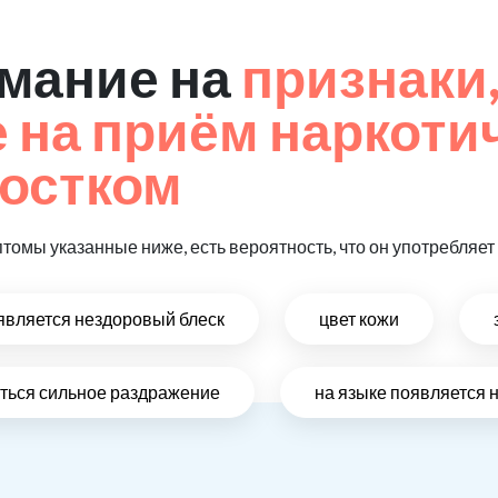
мание на
признаки
на приём наркоти
остком
птомы указанные ниже, есть вероятность, что он употребляе
оявляется нездоровый блеск
цвет кожи
виться сильное раздражение
на языке появляется 