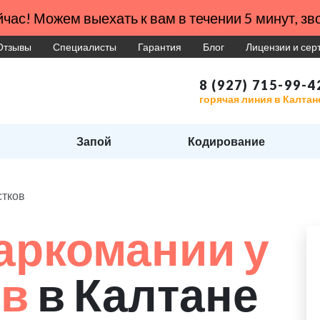
час! Можем выехать к вам в течении 5 минут, зво
Отзывы
Специалисты
Гарантия
Блог
Лицензии и се
8 (927) 715-99-4
горячая линия в Калтан
Запой
Кодирование
стков
аркомании у
ов
в Калтане