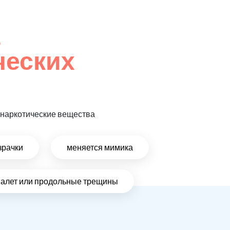
,
ческих
т наркотические вещества
зрачки
меняется мимика
налет или продольные трещины