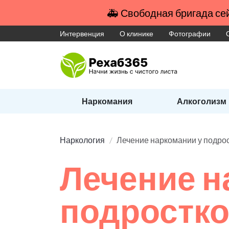
🚑 Свободная бригада сей
Интервенция
О клинике
Фотографии
Наркомания
Алкоголизм
Наркология
Лечение наркомании у подро
Лечение н
подростк