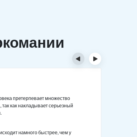
ркомании
‹
›
Причи
ловека претерпевает множество
Существуе
, так как накладывает серьезный
Биолог
.
быстро
наркот
исходит намного быстрее, чем у
психоз.