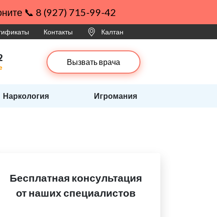
ните 📞 8 (927) 715-99-42
ртификаты
Контакты
Калтан
2
Вызвать врача
е
Наркология
Игромания
Бесплатная консультация
от наших специалистов