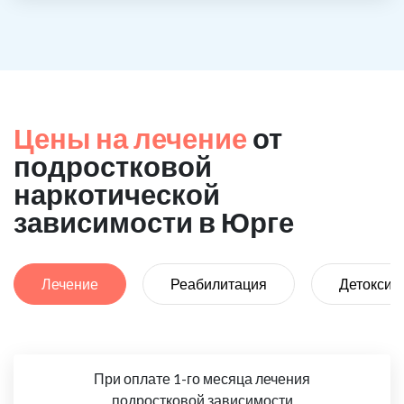
Цены на лечение
от
подростковой
наркотической
зависимости в Юрге
Лечение
Реабилитация
Детоксик
При оплате 1-го месяца лечения
подростковой зависимости