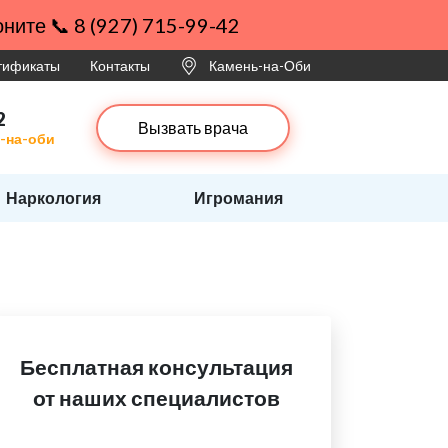
ните 📞 8 (927) 715-99-42
ртификаты
Контакты
Камень-на-Оби
2
Вызвать врача
ь-на-оби
Наркология
Игромания
Бесплатная консультация
от наших специалистов