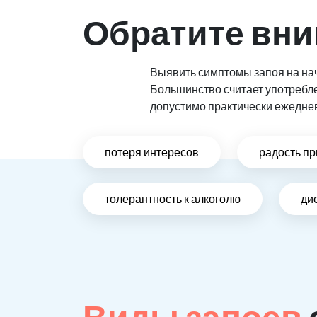
Обратите вни
Выявить симптомы запоя на нач
Большинство считает употребл
допустимо практически ежедне
потеря интересов
радость пр
толерантность к алкоголю
ди
Виды запоев