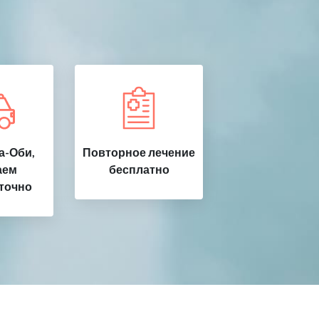
а-Оби,
Повторное лечение
аем
бесплатно
точно