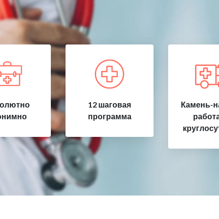
олютно
12 шаговая
Камень-н
онимно
программа
работ
круглосу