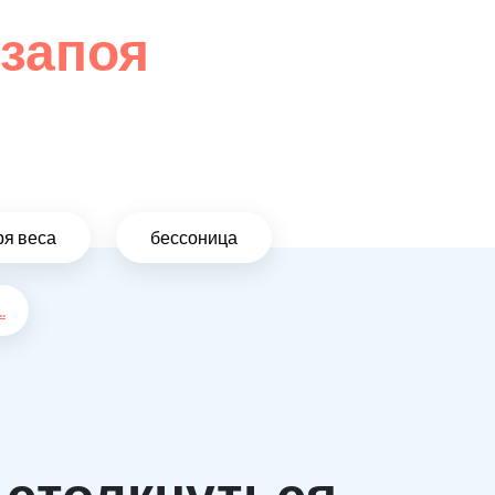
 запоя
ря веса
бессоница
..
 столкнуться