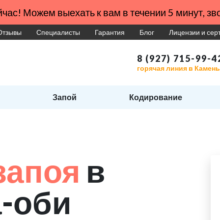
час! Можем выехать к вам в течении 5 минут, зво
Отзывы
Специалисты
Гарантия
Блог
Лицензии и се
8 (927) 715-99-4
горячая линия в Камен
Запой
Кодирование
запоя
в
-оби