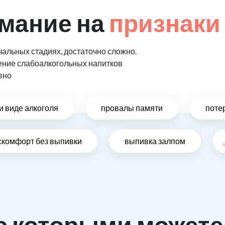
мание на
признаки
альных стадиях, достаточно сложно.
ение слабоалкогольных напитков
вно
и виде алкоголя
провалы памяти
поте
скомфорт без выпивки
выпивка залпом
.
с которыми можете