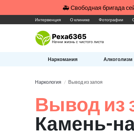
🚑 Свободная бригада сей
Интервенция
О клинике
Фотографии
Наркомания
Алкоголизм
Наркология
Вывод из запоя
Вывод из 
Камень-на