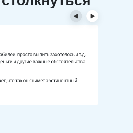
‹
›
Исти
билеи, просто выпить захотелось и т.д.
Человек п
деньги и другие важные обстоятельства.
могут пов
напиткам.
преследов
ет, что так он снимет абстинентный