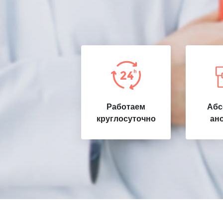
Работаем
Абс
круглосуточно
ан