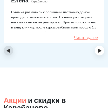
Елена
Карабаново
Сына не раз ловили с поличным, частенько домой
приходил с запахом алкоголя. На наши разговоры и
наказания ни как не реагировал. Просто положили его
в вашу клинику, после курса реабилитации прошло 1.5
года, до сих пор не пьёт.
Читать далее
‹
›
Акции
и скидки в
Карабаново