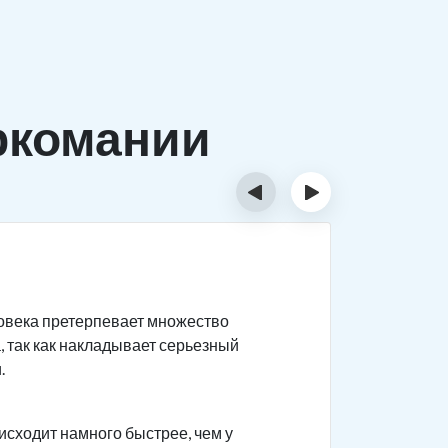
ркомании
‹
›
Причи
ловека претерпевает множество
Существуе
, так как накладывает серьезный
Биолог
.
быстро
наркот
исходит намного быстрее, чем у
психоз.