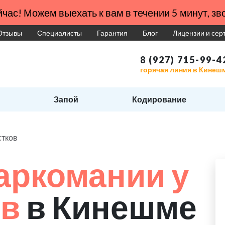
час! Можем выехать к вам в течении 5 минут, зво
Отзывы
Специалисты
Гарантия
Блог
Лицензии и се
8 (927) 715-99-4
горячая линия в Кинеш
Запой
Кодирование
стков
аркомании у
ов
в Кинешме