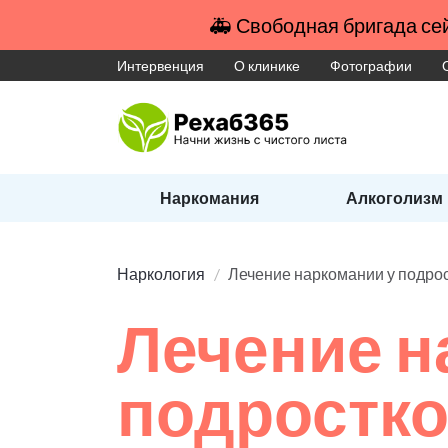
🚑 Свободная бригада сей
Интервенция
О клинике
Фотографии
Наркомания
Алкоголизм
Наркология
Лечение наркомании у подро
Лечение н
подростк