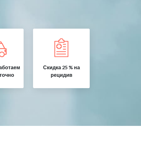
аботаем
Скидка 25 % на
точно
рецидив