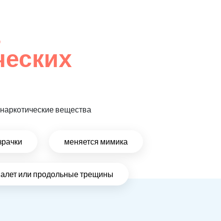
,
ческих
т наркотические вещества
зрачки
меняется мимика
налет или продольные трещины