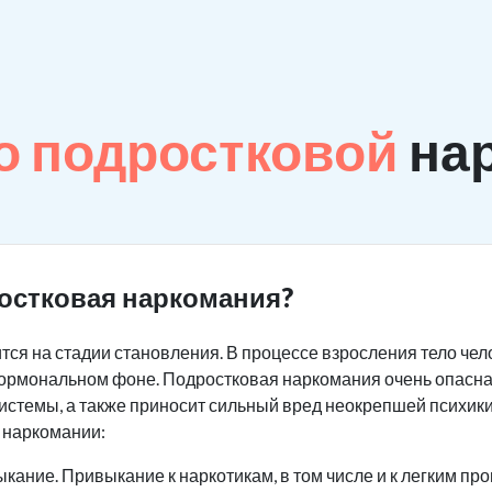
о подростковой
на
остковая наркомания?
тся на стадии становления. В процессе взросления тело че
 гормональном фоне. Подростковая наркомания очень опасна
системы, а также приносит сильный вред неокрепшей психики
 наркомании:
кание. Привыкание к наркотикам, в том числе и к легким про