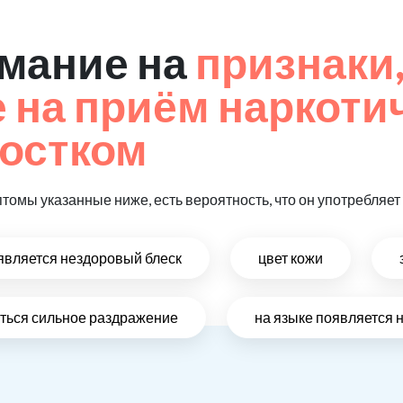
мание на
признаки
на приём наркоти
остком
птомы указанные ниже, есть вероятность, что он употребляе
оявляется нездоровый блеск
цвет кожи
виться сильное раздражение
на языке появляется 