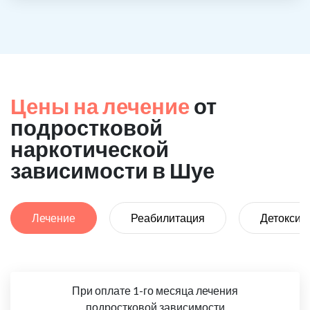
Цены на лечение
от
подростковой
наркотической
зависимости в Шуе
Лечение
Реабилитация
Детоксик
При оплате 1-го месяца лечения
подростковой зависимости