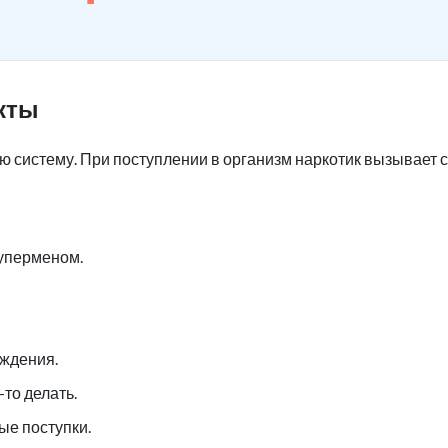
кты
ю систему. При поступлении в организм наркотик вызывает 
уперменом.
ждения.
то делать.
е поступки.