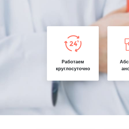
Работаем
Абс
круглосуточно
ан