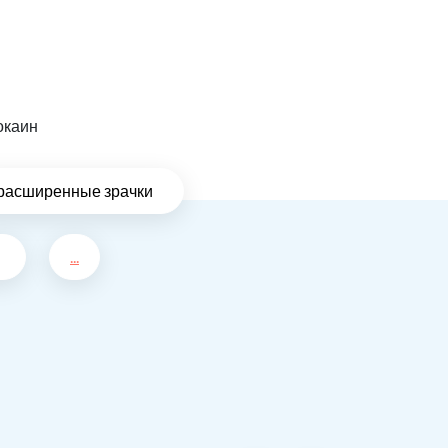
окаин
расширенные зрачки
...