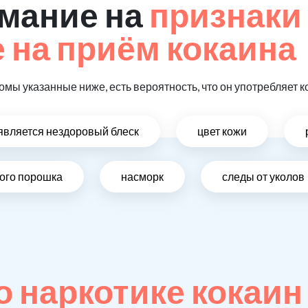
мание на
признаки
на приём кокаина
омы указанные ниже, есть вероятность, что он употребляет к
оявляется нездоровый блеск
цвет кожи
лого порошка
насморк
следы от уколов
 наркотике кокаин