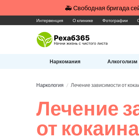
🚑 Свободная бригада сей
Интервенция
О клинике
Фотографии
Наркомания
Алкоголизм
Наркология
Лечение зависимости от кока
Лечение з
от кокаин