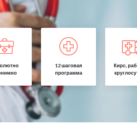
олютно
12 шаговая
Кирс, ра
онимно
программа
круглосу