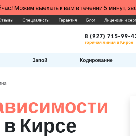
час! Можем выехать к вам в течении 5 минут, зво
Отзывы
Специалисты
Гарантия
Блог
Лицензии и се
8 (927) 715-99-4
горячая линия в Кирсе
Запой
Кодирование
ина
ависимости
а
в Кирсе