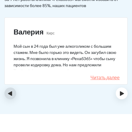
зависимости более 85%, наших пациентов
Валерия
Кирс
Мой сын в 24 года был уже алкоголиком с большим
стажем. Мне было горько это видеть. Он загубил свою
жизнь. Я позвонила в клинику «Рехаб365» чтобы сыну
провели кодировку дома. Но нам предложили
Тройной блок в клинике, чтобы уж наверняка помогло.
Мы согласились. Вот уже 4 месяца как сын не пьет. На
Читать далее
работу устроился, дома помогает, девушку завел.
Спасибо большое клинике!
‹
›