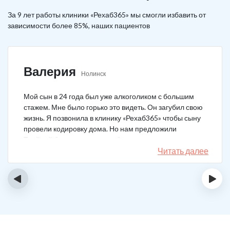
За 9 лет работы клиники «Рехаб365» мы смогли избавить от
зависимости более 85%, наших пациентов
Валерия
Нолинск
Мой сын в 24 года был уже алкоголиком с большим
стажем. Мне было горько это видеть. Он загубил свою
жизнь. Я позвонила в клинику «Рехаб365» чтобы сыну
провели кодировку дома. Но нам предложили
Тройной блок в клинике, чтобы уж наверняка помогло.
Мы согласились. Вот уже 4 месяца как сын не пьет. На
Читать далее
работу устроился, дома помогает, девушку завел.
Спасибо большое клинике!
‹
›