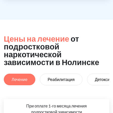
Цены на лечение
от
подростковой
наркотической
зависимости в Нолинске
Лечение
Реабилитация
Детоксик
При оплате 1-го месяца лечения
подростковой зависимости