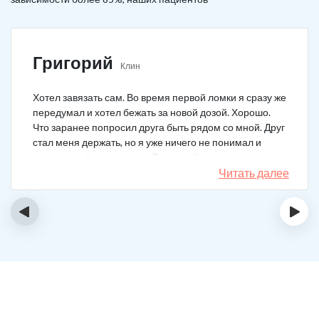
Григорий
Клин
Хотел завязать сам. Во время первой ломки я сразу же
передумал и хотел бежать за новой дозой. Хорошо.
Что заранее попросил друга быть рядом со мной. Друг
стал меня держать, но я уже ничего не понимал и
начал силой вырываться. Тогда мой товарищ просто
связан меня и позвонил в клинику. На дом приехал
Читать далее
нарколог, мне сделали какую-то капельницу, после
чего я успокоился. Посоветовали приехать в клинику
‹
›
для прохождения курса реабилитации, так я и сделал.
С того дня прошло уже больше двух лет. Уже больше
двух лет как я чист!