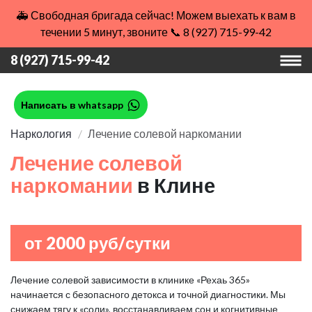
🚑 Свободная бригада сейчас! Можем выехать к вам в
течении 5 минут, звоните 📞 8 (927) 715-99-42
8 (927) 715-99-42
Написать в whatsapp
Наркология
Лечение солевой наркомании
Лечение солевой
наркомании
в Клине
от 2000 руб/сутки
Лечение солевой зависимости в клинике «Рехаь 365»
начинается с безопасного детокса и точной диагностики. Мы
снижаем тягу к «соли», восстанавливаем сон и когнитивные