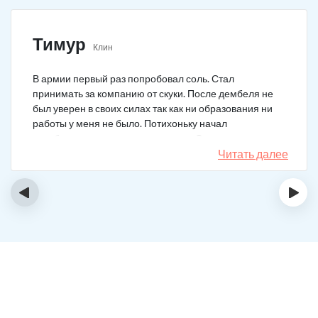
Тимур
Клин
В армии первый раз попробовал соль. Стал
принимать за компанию от скуки. После дембеля не
был уверен в своих силах так как ни образования ни
работы у меня не было. Потихоньку начал
зарабатывать и тратить их на соль. Спустя год завел
девушку и ей не нравилось мое пристрастие к
Читать далее
наркотикам. Пошел на лечение, чтобы ее не потерять.
Сейчас мы вместе, с солью я завязал. Все хорошо.
‹
›
Спасибо врачам!