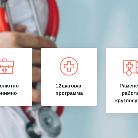
олютно
12 шаговая
Раменс
онимно
программа
работ
круглосу