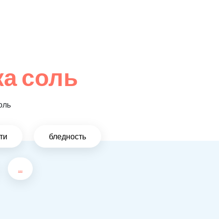
а соль
оль
ти
бледность
...