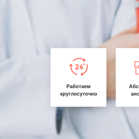
Работаем
Абс
круглосуточно
ан