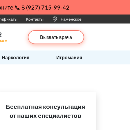
ните 📞 8 (927) 715-99-42
ртификаты
Контакты
Раменское
2
Вызвать врача
ском
Наркология
Игромания
Бесплатная консультация
от наших специалистов