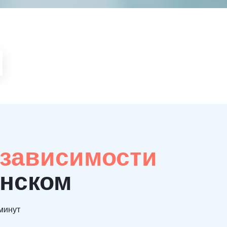
 зависимости
енском
 минут