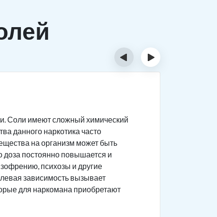
олей
‹
›
Тяжёл
и. Соли имеют сложный химический
Соль силь
ва данного наркотика часто
поврежден
 вещества на организм может быть
Состоя
то доза постоянно повышается и
Появляе
изофрению, психозы и другие
солевая зависимость вызывает
Агресс
торые для наркомана приобретают
пугающ
Нарком