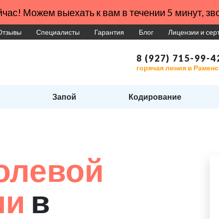
час! Можем выехать к вам в течении 5 минут, зво
Отзывы
Специалисты
Гарантия
Блог
Лицензии и се
8 (927) 715-99-4
горячая линия в Рамен
Запой
Кодирование
и
олевой
ии
в