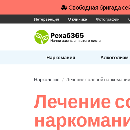
🚑 Свободная бригада сей
Интервенция
О клинике
Фотографии
Наркомания
Алкоголизм
Наркология
Лечение солевой наркомани
Лечение с
наркоман