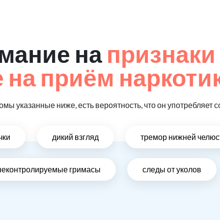
мание на
признаки
на приём наркотик
омы указанные ниже, есть вероятность, что он употребляет с
чки
дикий взгляд
тремор нижней челюс
неконтролируемые гримасы
следы от уколов