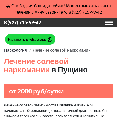
🚑 Свободная бригада сейчас! Можем выехать к вам в
течении 5 минут, звоните 📞 8 (927) 715-99-42
8 (927) 715-99-42
Написать в whatsapp
Наркология
Лечение солевой наркомании
Лечение солевой
наркомании
в Пущино
от 2000 руб/сутки
Лечение солевой зависимости в клинике «Рехаь 365»
начинается с безопасного детокса и точной диагностики. Мы
снижаем тягу к «соли», восстанавливаем сон и когнитивные