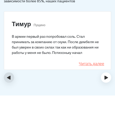
зависимости более 85%, наших пациентов
Тимур
Пущино
В армии первый раз попробовал соль. Стал
принимать за компанию от скуки. После дембеля не
был уверен в своих силах так как ни образования ни
работы у меня не было. Потихоньку начал
зарабатывать и тратить их на соль. Спустя год завел
девушку и ей не нравилось мое пристрастие к
Читать далее
наркотикам. Пошел на лечение, чтобы ее не потерять.
Сейчас мы вместе, с солью я завязал. Все хорошо.
‹
›
Спасибо врачам!