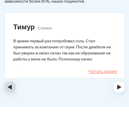
зависимости более 85%, наших пациентов
Тимур
Ступино
В армии первый раз попробовал соль. Стал
принимать за компанию от скуки. После дембеля не
был уверен в своих силах так как ни образования ни
работы у меня не было. Потихоньку начал
зарабатывать и тратить их на соль. Спустя год завел
девушку и ей не нравилось мое пристрастие к
Читать далее
наркотикам. Пошел на лечение, чтобы ее не потерять.
Сейчас мы вместе, с солью я завязал. Все хорошо.
‹
›
Спасибо врачам!