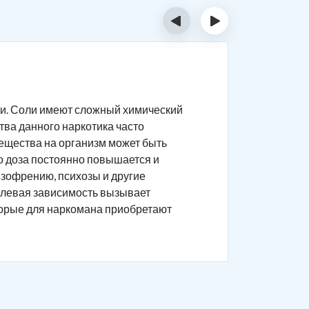
‹
›
Тяжёл
и. Соли имеют сложный химический
Соль силь
ва данного наркотика часто
поврежден
 вещества на организм может быть
Состоя
то доза постоянно повышается и
Появляе
изофрению, психозы и другие
солевая зависимость вызывает
Агресс
торые для наркомана приобретают
пугающ
Нарком
галлюци
Возник
мереща