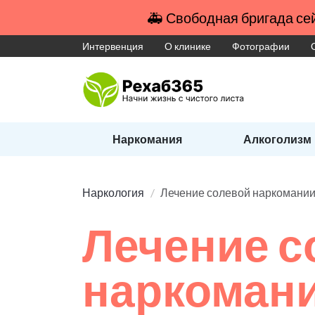
🚑 Свободная бригада сей
Интервенция
О клинике
Фотографии
Наркомания
Алкоголизм
Наркология
Лечение солевой наркомани
Лечение с
наркоман