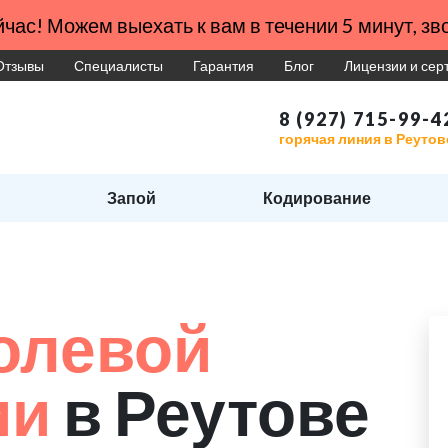
час! Можем выехать к вам в течении 5 минут, зво
Отзывы
Специалисты
Гарантия
Блог
Лицензии и се
8 (927) 715-99-4
горячая линия в Реутов
Запой
Кодирование
и
олевой
ии
в Реутове