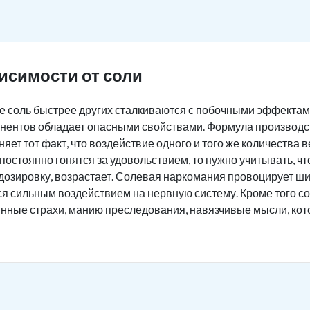
исимости от соли
 соль быстрее других сталкиваются с побочными эффектам
нентов обладает опасными свойствами. Формула производст
яет тот факт, что воздействие одного и того же количества
постоянно гонятся за удовольствием, то нужно учитывать, ч
дозировку, возрастает. Солевая наркомания провоцирует ш
ся сильным воздействием на нервную систему. Кроме того 
инные страхи, манию преследования, навязчивые мысли, ко