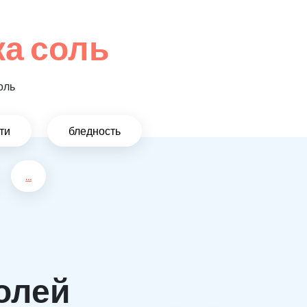
а соль
оль
ти
бледность
...
олей