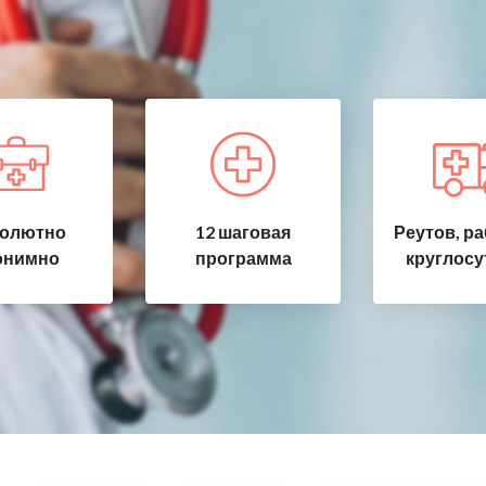
олютно
12 шаговая
Реутов, р
онимно
программа
круглосу