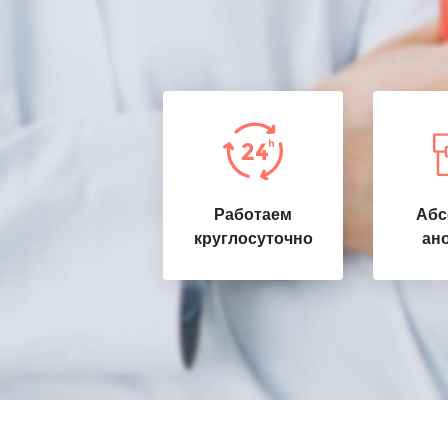
Работаем
Абс
круглосуточно
ан