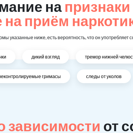
мание на
признаки
на приём наркотик
омы указанные ниже, есть вероятность, что он употребляет с
чки
дикий взгляд
тремор нижней челюс
неконтролируемые гримасы
следы от уколов
о зависимости
от с