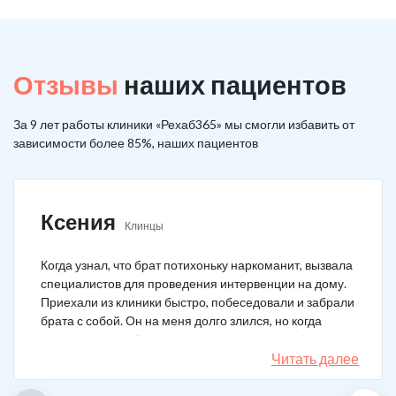
Отзывы
наших пациентов
За 9 лет работы клиники «Рехаб365» мы смогли избавить от
зависимости более 85%, наших пациентов
Ксения
Клинцы
Когда узнал, что брат потихоньку наркоманит, вызвала
специалистов для проведения интервенции на дому.
Приехали из клиники быстро, побеседовали и забрали
брата с собой. Он на меня долго злился, но когда
понял, что если бы я не пошла на тот шаг, он бы не
выкарабкался. После курса вышел здоровым. Больше
Читать далее
не принимает.