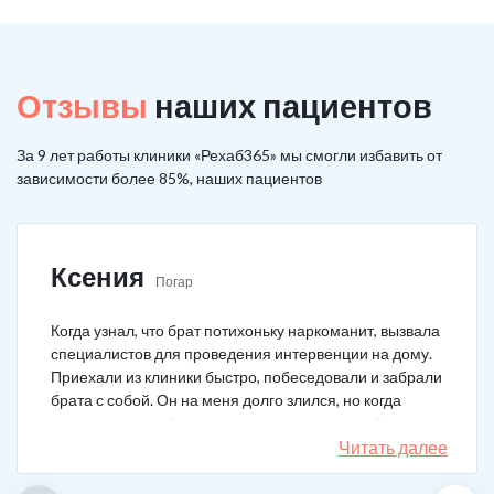
Отзывы
наших пациентов
За 9 лет работы клиники «Рехаб365» мы смогли избавить от
зависимости более 85%, наших пациентов
Ксения
Погар
Когда узнал, что брат потихоньку наркоманит, вызвала
специалистов для проведения интервенции на дому.
Приехали из клиники быстро, побеседовали и забрали
брата с собой. Он на меня долго злился, но когда
понял, что если бы я не пошла на тот шаг, он бы не
выкарабкался. После курса вышел здоровым. Больше
Читать далее
не принимает.