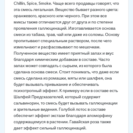
Chillin, Spice, Smoke. Чаще всего продавцы говорят, что
эта смесь легальная. Вещество бывает разного цвета:
оранжевого, красного или черного. При этом все
миксы также отличаются друг от друга и по степени
проявления галлюцинаций. Изготавливается основа
смеси из табака, трав, чай или даже из соломы. Основу
пропитывают специальным раствором, после чего
измельчают и расфасовывают по мешочкам.
Полученное вещество имеет приятный запах и вкус
благодаря химическим добавкам в составе. Часто
запах может совпадать с сырьем, из которого была
сделана основа смеси. Стоит понимать, что даже если
смесь сделана из ромашки, мяты или шалфея, она
будет вызывать привыкание и обеспечивать
психотропный эффект. К примеру если в составе есть
Шалфей Предсказателей, который содержит
сальвинорин, то смесь будет вызывать галлюцинации
и зрительные видения. Голубой лотос в составе
обеспечит эффект экстази благодаря апоморфину
содержащемуся в растении. Гавайская роза также
дает эффект сильный галлюцинаций.