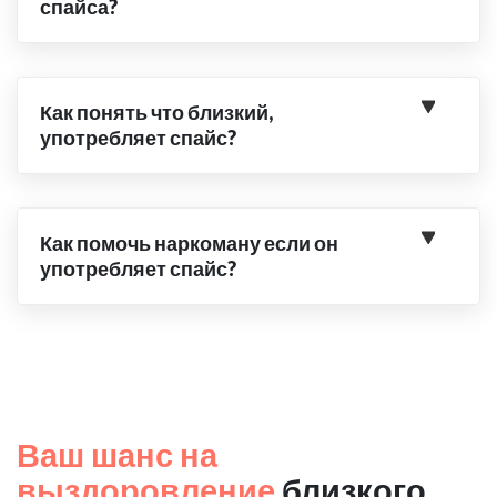
спайса?
Как понять что близкий,
употребляет спайс?
Как помочь наркоману если он
употребляет спайс?
Ваш шанс на
выздоровление
близкого