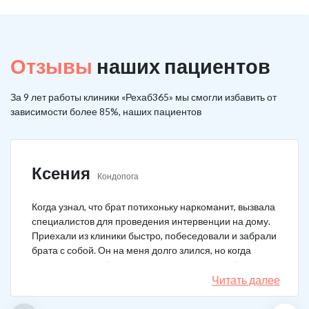
Отзывы
наших пациентов
За 9 лет работы клиники «Рехаб365» мы смогли избавить от
зависимости более 85%, наших пациентов
Ксения
Кондопога
Когда узнал, что брат потихоньку наркоманит, вызвала
специалистов для проведения интервенции на дому.
Приехали из клиники быстро, побеседовали и забрали
брата с собой. Он на меня долго злился, но когда
понял, что если бы я не пошла на тот шаг, он бы не
выкарабкался. После курса вышел здоровым. Больше
Читать далее
не принимает.