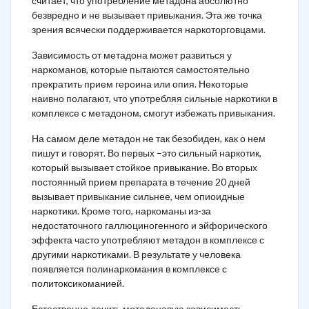
считает, что употребление метадона абсолютно
безвредно и не вызывает привыкания. Эта же точка
зрения всячески поддерживается наркоторговцами.
Зависимость от метадона может развиться у
наркоманов, которые пытаются самостоятельно
прекратить прием героина или опия. Некоторые
наивно полагают, что употребляя сильные наркотики в
комплексе с метадоном, смогут избежать привыкания.
На самом деле метадон не так безобиден, как о нем
пишут и говорят. Во первых –это сильный наркотик,
который вызывает стойкое привыкание. Во вторых
постоянный прием препарата в течение 20 дней
вызывает привыкание сильнее, чем опиоидные
наркотики. Кроме того, наркоманы из-за
недостаточного галлюциногенного и эйфорического
эффекта часто употребляют метадон в комплексе с
другими наркотиками. В результате у человека
появляется полинаркомания в комплексе с
политоксикоманией.
Естественно лечить метадоновую зависимость