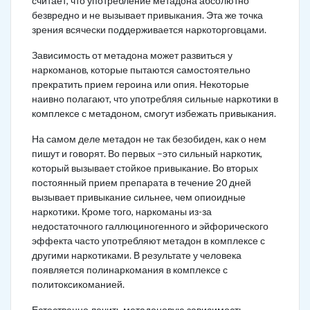
считает, что употребление метадона абсолютно
безвредно и не вызывает привыкания. Эта же точка
зрения всячески поддерживается наркоторговцами.
Зависимость от метадона может развиться у
наркоманов, которые пытаются самостоятельно
прекратить прием героина или опия. Некоторые
наивно полагают, что употребляя сильные наркотики в
комплексе с метадоном, смогут избежать привыкания.
На самом деле метадон не так безобиден, как о нем
пишут и говорят. Во первых –это сильный наркотик,
который вызывает стойкое привыкание. Во вторых
постоянный прием препарата в течение 20 дней
вызывает привыкание сильнее, чем опиоидные
наркотики. Кроме того, наркоманы из-за
недостаточного галлюциногенного и эйфорического
эффекта часто употребляют метадон в комплексе с
другими наркотиками. В результате у человека
появляется полинаркомания в комплексе с
политоксикоманией.
Естественно лечить метадоновую зависимость