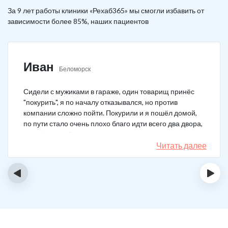
За 9 лет работы клиники «Рехаб365» мы смогли избавить от
зависимости более 85%, наших пациентов
Иван
Беломорск
Сидели с мужиками в гараже, один товарищ принёс
"покурить", я по началу отказывался, но против
компании сложно пойти. Покурили и я пошёл домой,
по пути стало очень плохо благо идти всего два двора,
пришёл домой сразу жену попросил вызвать врача,
чувствовал что точно, что-то не так. Спасибо большое,
Читать далее
что быстро приехали, поставили капельницу и уже
минут через 20-30 капельница начала действовать и
‹
›
меня начало отпускать. После оказалось, что товарищ
угостил нас какой то химической дрянью, мне сразу
показалось, что как то странно выглядит смесь, но
особого значения не придал, а стоило.