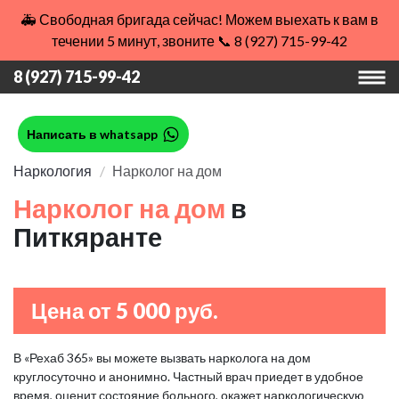
🚑 Свободная бригада сейчас! Можем выехать к вам в
течении 5 минут, звоните 📞 8 (927) 715-99-42
8 (927) 715-99-42
Написать в whatsapp
Наркология
Нарколог на дом
Нарколог на дом
в
Питкяранте
Цена от 5 000 руб.
В «Рехаб 365» вы можете вызвать нарколога на дом
круглосуточно и анонимно. Частный врач приедет в удобное
время, оценит состояние больного, окажет наркологическую