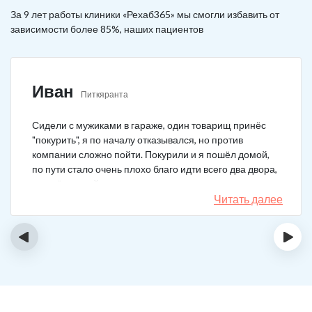
За 9 лет работы клиники «Рехаб365» мы смогли избавить от
зависимости более 85%, наших пациентов
Иван
Питкяранта
Сидели с мужиками в гараже, один товарищ принёс
"покурить", я по началу отказывался, но против
компании сложно пойти. Покурили и я пошёл домой,
по пути стало очень плохо благо идти всего два двора,
пришёл домой сразу жену попросил вызвать врача,
чувствовал что точно, что-то не так. Спасибо большое,
Читать далее
что быстро приехали, поставили капельницу и уже
минут через 20-30 капельница начала действовать и
‹
›
меня начало отпускать. После оказалось, что товарищ
угостил нас какой то химической дрянью, мне сразу
показалось, что как то странно выглядит смесь, но
особого значения не придал, а стоило.