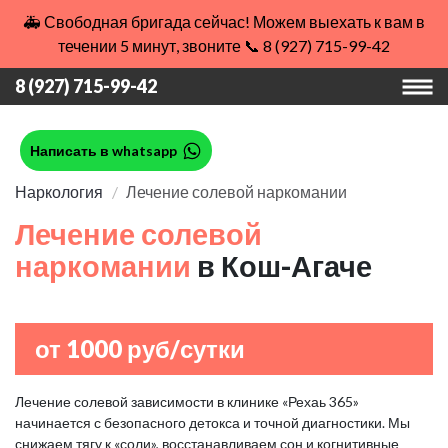
🚑 Свободная бригада сейчас! Можем выехать к вам в
течении 5 минут, звоните 📞 8 (927) 715-99-42
8 (927) 715-99-42
Написать в whatsapp
Наркология
Лечение солевой наркомании
Лечение солевой
наркомании
в Кош-Агаче
от 1000 руб/сутки
Лечение солевой зависимости в клинике «Рехаь 365»
начинается с безопасного детокса и точной диагностики. Мы
снижаем тягу к «соли», восстанавливаем сон и когнитивные