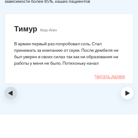
зависимости более 85%, наших пациентов
Тимур
Кош-Агач
В армии первый раз попробовал соль. Стал
принимать за компанию от скуки. После дембеля не
был уверен в своих силах так как ни образования ни
работы у меня не было. Потихоньку начал
зарабатывать и тратить их на соль. Спустя год завел
девушку и ей не нравилось мое пристрастие к
Читать далее
наркотикам. Пошел на лечение, чтобы ее не потерять.
Сейчас мы вместе, с солью я завязал. Все хорошо.
‹
›
Спасибо врачам!