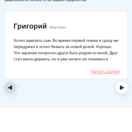
Григорий
Кош-Агач
Хотел завязать сам. Во время первой ломки я сразу же
передумал и хотел бежать за новой дозой. Хорошо.
Что заранее попросил друга быть рядом со мной. Друг
стал меня держать, но я уже ничего не понимал и
начал силой вырываться. Тогда мой товарищ просто
связан меня и позвонил в клинику. На дом приехал
Читать далее
нарколог, мне сделали какую-то капельницу, после
чего я успокоился. Посоветовали приехать в клинику
‹
›
для прохождения курса реабилитации, так я и сделал.
С того дня прошло уже больше двух лет. Уже больше
двух лет как я чист!