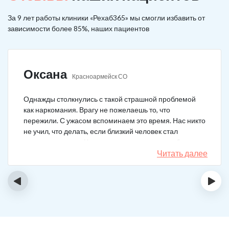
За 9 лет работы клиники «Рехаб365» мы смогли избавить от
зависимости более 85%, наших пациентов
Оксана
Красноармейск СО
Однажды столкнулись с такой страшной проблемой
как наркомания. Врагу не пожелаешь то, что
пережили. С ужасом вспоминаем это время. Нас никто
не учил, что делать, если близкий человек стал
наркозависимым. Честно говоря, надежды не было,
думали, что все лечение бесполезно, но решили
Читать далее
попробовать и отправить родственника в клинику на
реабилитацию. Пройдя полный курс лечения он
‹
›
вышел другим человеком. Но всё равно продолжает
работать над собой, ведь побороть тягу к наркотикам
не так-то просто.